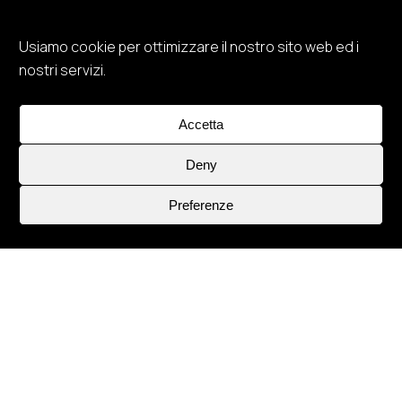
Usiamo cookie per ottimizzare il nostro sito web ed i
nostri servizi.
Accetta
Deny
Preferenze