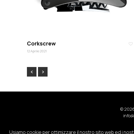
Corkscrew
12 Aprile 2021
© 2026
info@
Usiamo cookie per ottimizzare il nostro sito web ed i nostri