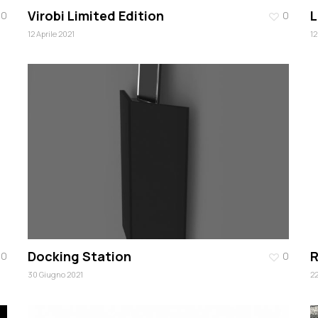
Virobi Limited Edition
L
0
0
12 Aprile 2021
12
Docking Station
R
0
0
30 Giugno 2021
22