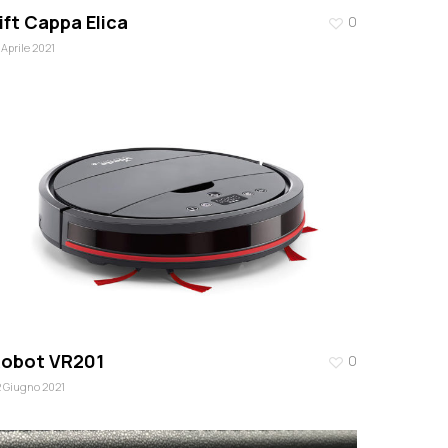
ift Cappa Elica
0
 Aprile 2021
obot VR201
0
 Giugno 2021