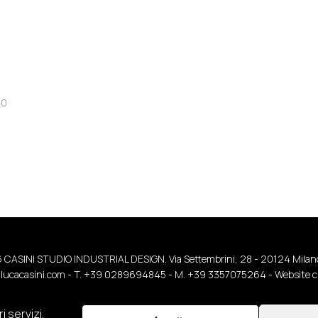
0
 CASINI STUDIO INDUSTRIAL DESIGN. Via Settembrini, 28 - 20124 Milano 
lucacasini.com
- T. +39 0289694845 - M. +39 3357075264 -
Website c
Termini e Condizioni
-
Disclaimer
-
Privacy Policy
-
Cookie Policy
 servizi.