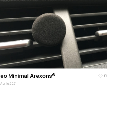
eo Minimal Arexons®
0
 Aprile 2021