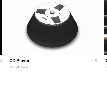
CD Player
D
0
0
30 Giugno 2021
14