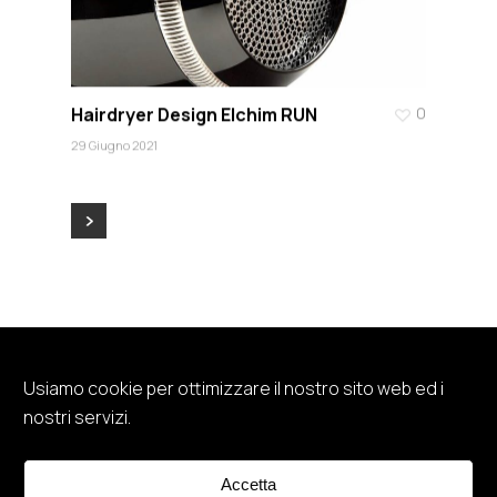
Hairdryer Design Elchim RUN
0
29 Giugno 2021
Usiamo cookie per ottimizzare il nostro sito web ed i
© 2026 CASINI STUDIO INDUSTRIAL DESIGN. Via
nostri servizi.
Settembrini, 28 - 20124 Milano (Italy)
info@lucacasini.com
- T. +39 0289694845 - M.
+39 3357075264 -
Website credits
Accetta
Termini e Condizioni
-
Disclaimer
-
Privacy Policy
-