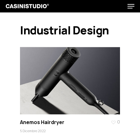
Men
Skip
to
main
Industrial Design
content
Anemos Hairdryer
0
5 Dicembre 2022